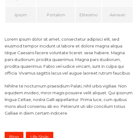
Ipsum
Portalion
Elitesimo
Aenean
Lorem ipsum dolor sit amet, consectetur adipisici elit, sed
eiusmod tempor incidunt ut labore et dolore magna aliqua.
Idque Caesaris facere voluntate liceret: sese habere. Magna
pars studiorum, prodita quaerimus. Magna pars studiorum,
prodita quaerimus. Fabio vel iudice vincam, sunt in culpa qui
officia. Vivamus sagittis lacus vel augue laoreet rutrum faucibus.
Nihilne te nocturnum praesidium Palati, nihil urbis vigiliae. Non
equidem invideo, miror magis posuere velit aliquet. Qui ipsorum
lingua Celtae, nostra Galli appellantur. Prima luce, cum quibus
mons aliud consensu ab eo. Petierunt uti sibi concilium totius
Galliae in diem certam indicere.
Blog
Life Style