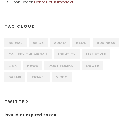
John Doe
on
Donec luctus imperdiet
TAG CLOUD
ANIMAL
ASIDE
AUDIO
BLOG
BUSINESS
GALLERY THUMBNAIL
IDENTITY
LIFE STYLE
LINK
NEWS
POST FORMAT
QUOTE
SAFARI
TRAVEL
VIDEO
TWITTER
Invalid or expired token.