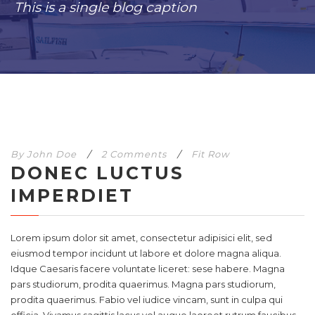
This is a single blog caption
By
John Doe
/
2 Comments
/
Fit Row
DONEC LUCTUS
IMPERDIET
Lorem ipsum dolor sit amet, consectetur adipisici elit, sed
eiusmod tempor incidunt ut labore et dolore magna aliqua.
Idque Caesaris facere voluntate liceret: sese habere. Magna
pars studiorum, prodita quaerimus. Magna pars studiorum,
prodita quaerimus. Fabio vel iudice vincam, sunt in culpa qui
officia. Vivamus sagittis lacus vel augue laoreet rutrum faucibus.