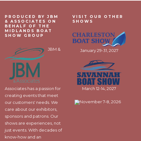
PRODUCED BY JBM
VISIT OUR OTHER
& ASSOCIATES ON
SHOWS
BEHALF OF THE
MIDLANDS BOAT
SHOW GROUP
JBM &
January 29-31, 2027
Associates has a passion for
March 12-14, 2027
creating events that meet
November 7-8, 2026
our customers' needs. We
care about our exhibitors,
sponsors and patrons. Our
shows are experiences, not
just events. With decades of
know-how and an