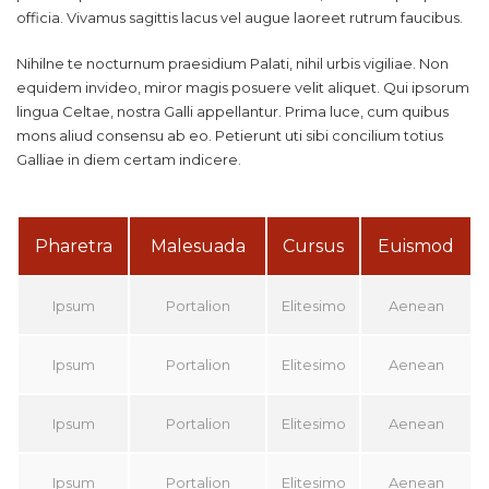
officia. Vivamus sagittis lacus vel augue laoreet rutrum faucibus.
Nihilne te nocturnum praesidium Palati, nihil urbis vigiliae. Non
equidem invideo, miror magis posuere velit aliquet. Qui ipsorum
lingua Celtae, nostra Galli appellantur. Prima luce, cum quibus
mons aliud consensu ab eo. Petierunt uti sibi concilium totius
Galliae in diem certam indicere.
Pharetra
Malesuada
Cursus
Euismod
Ipsum
Portalion
Elitesimo
Aenean
Ipsum
Portalion
Elitesimo
Aenean
Ipsum
Portalion
Elitesimo
Aenean
Ipsum
Portalion
Elitesimo
Aenean